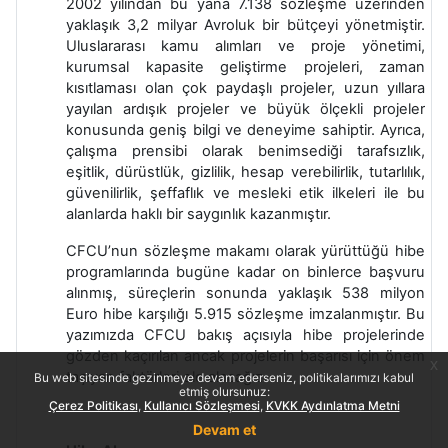
2002 yılından bu yana 7.138 sözleşme üzerinden
yaklaşık 3,2 milyar Avroluk bir bütçeyi yönetmiştir.
Uluslararası kamu alımları ve proje yönetimi,
kurumsal kapasite geliştirme projeleri, zaman
kısıtlaması olan çok paydaşlı projeler, uzun yıllara
yayılan ardışık projeler ve büyük ölçekli projeler
konusunda geniş bilgi ve deneyime sahiptir. Ayrıca,
çalışma prensibi olarak benimsediği tarafsızlık,
eşitlik, dürüstlük, gizlilik, hesap verebilirlik, tutarlılık,
güvenilirlik, şeffaflık ve mesleki etik ilkeleri ile bu
alanlarda haklı bir saygınlık kazanmıştır.
CFCU’nun sözleşme makamı olarak yürüttüğü hibe
programlarında bugüne kadar on binlerce başvuru
alınmış, süreçlerin sonunda yaklaşık 538 milyon
Euro hibe karşılığı 5.915 sözleşme imzalanmıştır. Bu
yazımızda CFCU bakış açısıyla hibe projelerinde
gözden kaçırılan ancak projelerin başarısı için önem
x
taşıyan faktörleri ele alacağız.
Bu web sitesinde gezinmeye devam ederseniz, politikalarımızı kabul
etmiş olursunuz:
Çerez Politikası
Kullanıcı Sözleşmesi
KVKK Aydınlatma Metni
Devam et