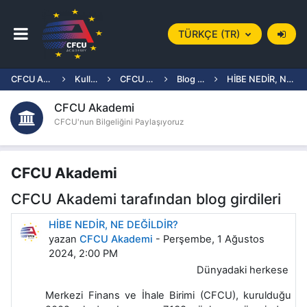
Ana içeriğe git
TÜRKÇE ‎(TR)‎
Yan panel
CFCU Akademi
Kullanıcılar
CFCU Akademi
Blog girdileri
HİBE NEDİR, NE DEĞİLDİR?
CFCU Akademi
CFCU'nun Bilgeliğini Paylaşıyoruz
CFCU Akademi
CFCU Akademi tarafından blog girdileri
HİBE NEDİR, NE DEĞİLDİR?
yazan
CFCU Akademi
- Perşembe, 1 Ağustos
2024, 2:00 PM
Dünyadaki herkese
Merkezi Finans ve İhale Birimi (CFCU), kurulduğu